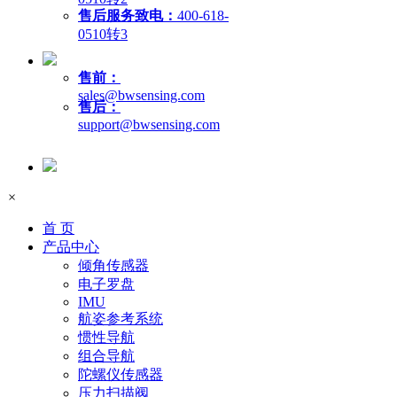
售后服务致电：
400-618-
0510转3
售前：
sales@bwsensing.com
售后：
support@bwsensing.com
×
首 页
产品中心
倾角传感器
电子罗盘
IMU
航姿参考系统
惯性导航
组合导航
陀螺仪传感器
压力扫描阀