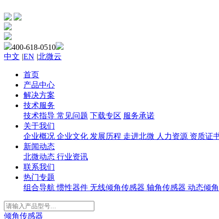
400-618-0510
中文
|
EN
|
北微云
首页
产品中心
解决方案
技术服务
技术指导
常见问题
下载专区
服务承诺
关于我们
企业概况
企业文化
发展历程
走进北微
人力资源
资质证
新闻动态
北微动态
行业资讯
联系我们
热门专题
组合导航
惯性器件
无线倾角传感器
轴角传感器
动态倾角
倾角传感器