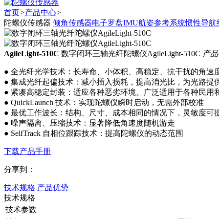
首页
>
产品中心
>
陀螺仪传感器
倾角传感器
电子罗盘
IMU
航姿参考系统
惯性导航
AgileLight-510C
数字闭环三轴光纤陀螺仪AgileLight-510C
产品
● 全光纤光学技术：长寿命、小体积、高稳定、抗干扰的角速
● 集成光纤起偏技术：减小插入损耗，提高消光比，为光路提
● 紧凑高稳定封装：适应各种恶劣环境。广泛适用于各种民用
● QuickLaunch 技术：实现陀螺仪瞬时启动，无需外部校准
● 最优工作波长：结构、尺寸、成本相同的情况下，灵敏度可提高
● 噪声隔离、压缩技术：显著降低角速度随机游走
● SelfTrack 自相位跟踪技术：提高陀螺仪的动态范围
下载产品手册
分享到：
技术规格
产品优势
技术规格
技术参数