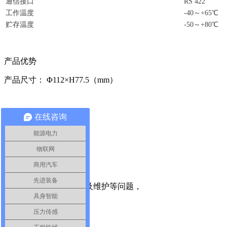
通信接口
RS 422
工作温度
-40～+65℃
贮存温度
-50～+80℃
产品优势
产品尺寸： Φ112×H77.5（mm）
在线咨询
能源电力
物联网
商用汽车
北微产品服务与支持
先进装备
有关对产品安装、使用及维护等问题，
可以通过这里联系我们
具身智能
压力传感
白皮书