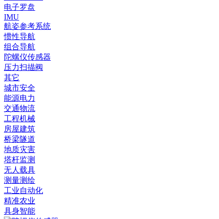
电子罗盘
IMU
航姿参考系统
惯性导航
组合导航
陀螺仪传感器
压力扫描阀
其它
城市安全
能源电力
交通物流
工程机械
房屋建筑
桥梁隧道
地质灾害
塔杆监测
无人载具
测量测绘
工业自动化
精准农业
具身智能