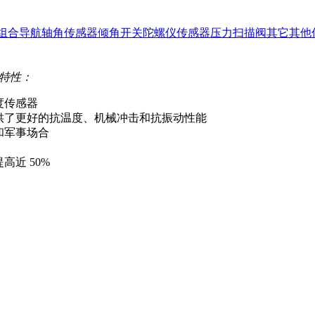
组合导航
轴角传感器
倾角开关
陀螺仪传感器
压力扫描阀
其它
其他
特性：
度传感器
供了更好的抗温度、机械冲击和抗振动性能
和军事场合
近 50%