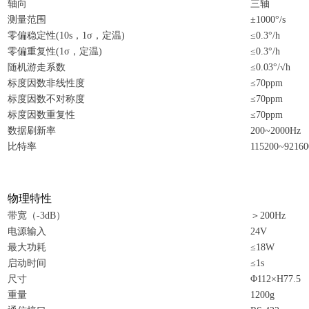
轴向
三轴
测量范围
±1000°/s
零偏稳定性(10s，1σ，定温)
≤0.3°/h
零偏重复性(1σ，定温)
≤0.3°/h
随机游走系数
≤0.03°/√h
标度因数非线性度
≤70ppm
标度因数不对称度
≤70ppm
标度因数重复性
≤70ppm
数据刷新率
200~2000Hz
比特率
115200~92160
物理特性
带宽（-3dB）
＞200Hz
电源输入
24V
最大功耗
≤18W
启动时间
≤1s
尺寸
Φ112×H77.5
重量
1200g