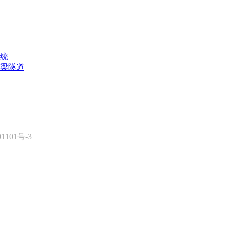
统
梁隧道
1101号-3