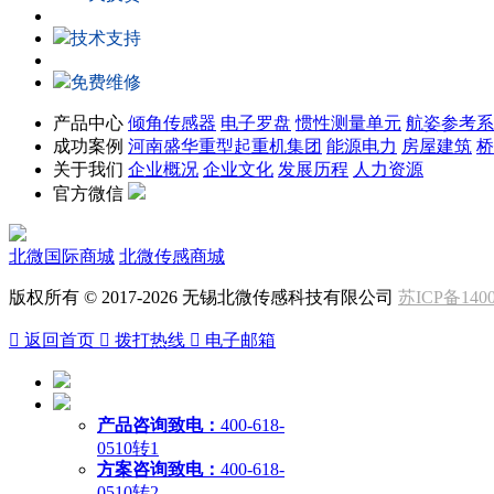
技术支持
免费维修
产品中心
倾角传感器
电子罗盘
惯性测量单元
航姿参考系
成功案例
河南盛华重型起重机集团
能源电力
房屋建筑
桥
关于我们
企业概况
企业文化
发展历程
人力资源
官方微信
北微国际商城
北微传感商城
版权所有 © 2017-2026 无锡北微传感科技有限公司
苏ICP备1400

返回首页

拨打热线

电子邮箱
产品咨询致电：
400-618-
0510转1
方案咨询致电：
400-618-
0510转2