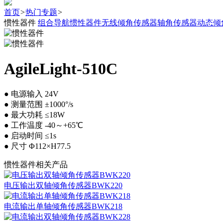
首页
>
热门专题
>
惯性器件
组合导航
惯性器件
无线倾角传感器
轴角传感器
动态倾
AgileLight-510C
● 电源输入 24V
● 测量范围 ±1000°/s
● 最大功耗 ≤18W
● 工作温度 -40～+65℃
● 启动时间 ≤1s
● 尺寸 Φ112×H77.5
惯性器件相关产品
电压输出双轴倾角传感器BWK220
电流输出单轴倾角传感器BWK218