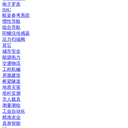
电子罗盘
IMU
航姿参考系统
惯性导航
组合导航
陀螺仪传感器
压力扫描阀
其它
城市安全
能源电力
交通物流
工程机械
房屋建筑
桥梁隧道
地质灾害
塔杆监测
无人载具
测量测绘
工业自动化
精准农业
具身智能