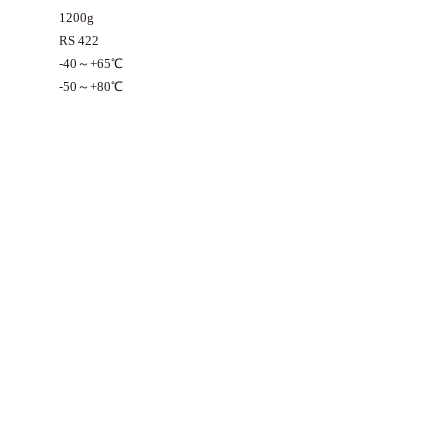
1200g
RS 422
-40～+65℃
-50～+80℃