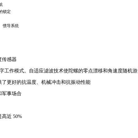
航
的锁定
、惯导系统
度传感器
，实现全数字工作模式。自适应滤波技术使陀螺的零点漂移和角速度随机游
供了更好的抗温度、机械冲击和抗振动性能
和军事场合
近 50%