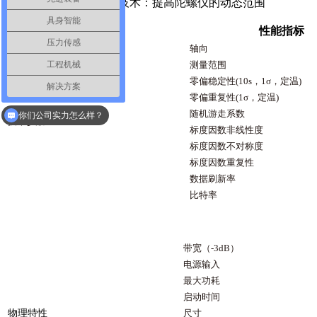
● SelfTrack 自相位跟踪技术：提高陀螺仪的动态范围
具身智能
性能指标
压力传感
轴向
测量范围
工程机械
零偏稳定性(10s，1σ，定温)
解决方案
零偏重复性(1σ，定温)
你们的产品质量怎么样？
随机游走系数
技术参数
你们公司实力怎么样？
标度因数非线性度
标度因数不对称度
标度因数重复性
数据刷新率
比特率
带宽（-3dB）
电源输入
最大功耗
启动时间
物理特性
尺寸