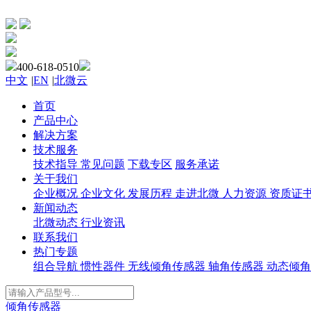
400-618-0510
中文
|
EN
|
北微云
首页
产品中心
解决方案
技术服务
技术指导
常见问题
下载专区
服务承诺
关于我们
企业概况
企业文化
发展历程
走进北微
人力资源
资质证
新闻动态
北微动态
行业资讯
联系我们
热门专题
组合导航
惯性器件
无线倾角传感器
轴角传感器
动态倾角
倾角传感器