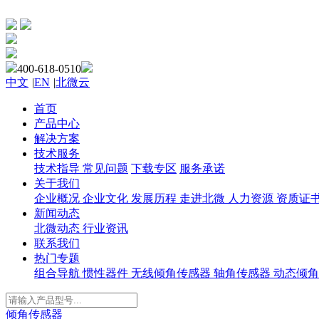
400-618-0510
中文
|
EN
|
北微云
首页
产品中心
解决方案
技术服务
技术指导
常见问题
下载专区
服务承诺
关于我们
企业概况
企业文化
发展历程
走进北微
人力资源
资质证
新闻动态
北微动态
行业资讯
联系我们
热门专题
组合导航
惯性器件
无线倾角传感器
轴角传感器
动态倾角
倾角传感器