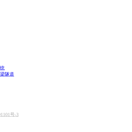
统
梁隧道
1101号-3