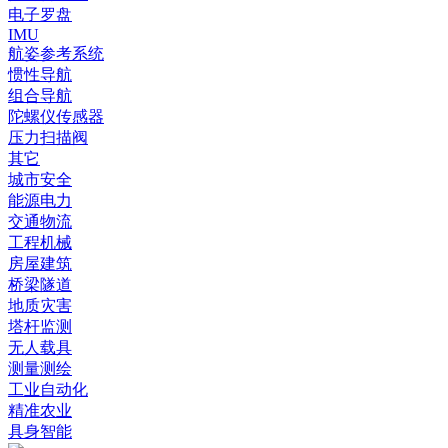
电子罗盘
IMU
航姿参考系统
惯性导航
组合导航
陀螺仪传感器
压力扫描阀
其它
城市安全
能源电力
交通物流
工程机械
房屋建筑
桥梁隧道
地质灾害
塔杆监测
无人载具
测量测绘
工业自动化
精准农业
具身智能