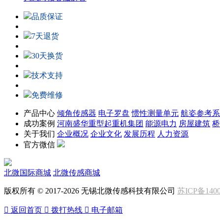
品质保证
7天退货
30天换货
技术支持
免费维修
产品中心
倾角传感器
电子罗盘
惯性测量单元
航姿参考系
成功案例
河南盛华重型起重机集团
能源电力
房屋建筑
桥
关于我们
企业概况
企业文化
发展历程
人力资源
官方微信
北微国际商城
北微传感商城
版权所有 © 2017-2026 无锡北微传感科技有限公司
苏ICP备1400

返回首页

拨打热线

电子邮箱