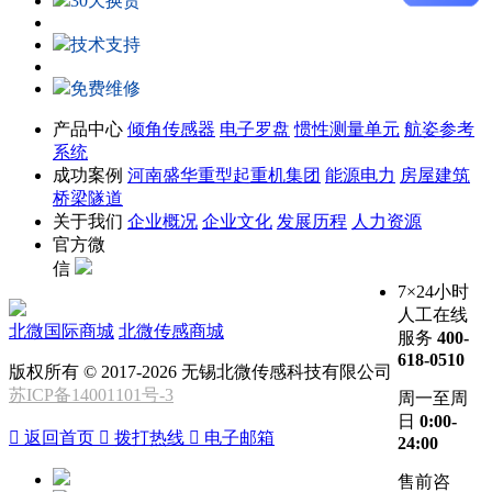
30天换货
技术支持
免费维修
产品中心
倾角传感器
电子罗盘
惯性测量单元
航姿参考
系统
成功案例
河南盛华重型起重机集团
能源电力
房屋建筑
桥梁隧道
关于我们
企业概况
企业文化
发展历程
人力资源
官方微
信
7×24小时
人工在线
北微国际商城
北微传感商城
服务
400-
618-0510
版权所有 © 2017-2026 无锡北微传感科技有限公司
苏ICP备14001101号-3
周一至周
日
0:00-

返回首页

拨打热线

电子邮箱
24:00
售前咨