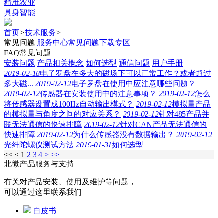
精准农业
具身智能
首页
>
技术服务
>
常见问题
服务中心
常见问题
下载专区
FAQ常见问题
安装问题
产品相关概念
如何选型
通信问题
用户手册
2019-02-18
电子罗盘在多大的磁场下可以正常工作？或者超过
多大磁...
2019-02-12
电子罗盘在使用中应注意哪些问题？
2019-02-12
传感器在安装使用中的注意事项？
2019-02-12
怎么
将传感器设置成100Hz自动输出模式？
2019-02-12
模拟量产品
的模拟量与角度之间的对应关系？
2019-02-12
针对485产品并
联无法通信的快速排障
2019-02-12
针对CAN产品无法通信的
快速排障
2019-02-12
为什么传感器没有数据输出？
2019-02-12
光纤陀螺仪测试方法
2019-01-31
如何选型
<<
<
1
2
3
4
>
>>
北微产品服务与支持
有关对产品安装、使用及维护等问题，
可以通过这里联系我们
白皮书