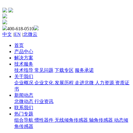
400-618-0510
中文
|
EN
|
北微云
首页
产品中心
解决方案
技术服务
技术指导
常见问题
下载专区
服务承诺
关于我们
企业概况
企业文化
发展历程
走进北微
人力资源
资质证
书
新闻动态
北微动态
行业资讯
联系我们
热门专题
组合导航
惯性器件
无线倾角传感器
轴角传感器
动态倾
角传感器