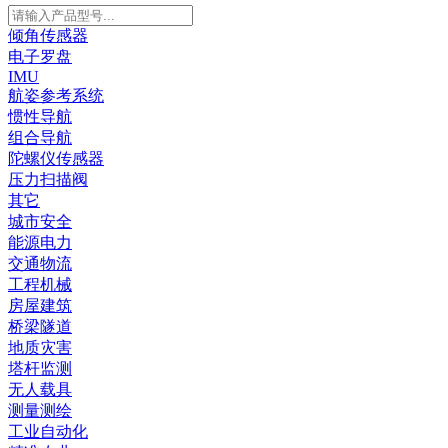
倾角传感器
电子罗盘
IMU
航姿参考系统
惯性导航
组合导航
陀螺仪传感器
压力扫描阀
其它
城市安全
能源电力
交通物流
工程机械
房屋建筑
桥梁隧道
地质灾害
塔杆监测
无人载具
测量测绘
工业自动化