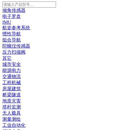
倾角传感器
电子罗盘
IMU
航姿参考系统
惯性导航
组合导航
陀螺仪传感器
压力扫描阀
其它
城市安全
能源电力
交通物流
工程机械
房屋建筑
桥梁隧道
地质灾害
塔杆监测
无人载具
测量测绘
工业自动化