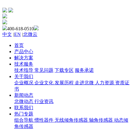
400-618-0510
中文
|
EN
|
北微云
首页
产品中心
解决方案
技术服务
技术指导
常见问题
下载专区
服务承诺
关于我们
企业概况
企业文化
发展历程
走进北微
人力资源
资质证
书
新闻动态
北微动态
行业资讯
联系我们
热门专题
组合导航
惯性器件
无线倾角传感器
轴角传感器
动态倾
角传感器