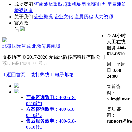
成功案例
河南盛华重型起重机集团
能源电力
房屋建筑
桥梁隧道
关于我们
企业概况
企业文化
发展历程
人力资源
官方微
信
7×24小时
人工在线
北微国际商城
北微传感商城
服务
400-
618-0510
版权所有 © 2017-2026 无锡北微传感科技有限公司
苏ICP备14001101号-3
周一至周
日
0:00-

返回首页

拨打热线

电子邮箱
24:00
售前咨
询：
产品咨询致电：
400-618-
sales@bwsen
0510转1
售后咨
方案咨询致电：
400-618-
询：
0510转2
售后服务致电：
400-618-
support@bw
0510转3