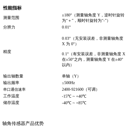
性能指标
±180°（测量轴角度 Y，逆时针旋转
测量范围
为“＋”，顺时针旋转为“-”）
分辨力
0.01°
0.03°（无安装误差，非测量轴角度
X 为 0°）
精度
0.1°（有安装误差，非测量轴角度 X
在±50°之内，测量轴角度 Y 在±40°
以内）
输出轴数量
单轴（Y）
输出频率
≤500Hz
串口通信速率
2400-921600（可调）
工作温度
-15℃ ~ +40℃
储存温度
-40℃ ~ +85℃
轴角传感器产品优势