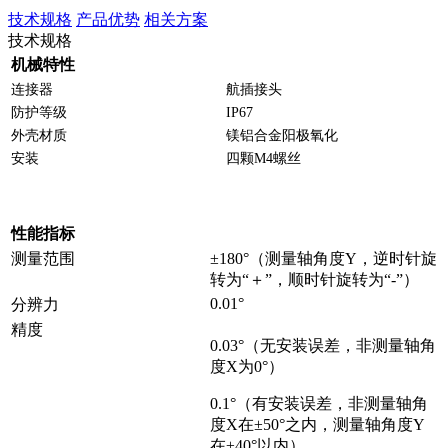
技术规格
产品优势
相关方案
技术规格
机械特性
连接器
航插接头
防护等级
IP67
外壳材质
镁铝合金阳极氧化
安装
四颗M4螺丝
性能指标
测量范围
±180°（测量轴角度Y，逆时针旋
转为“＋”，顺时针旋转为“-”）
0.01°
分辨力
精度
0.03°（无安装误差，非测量轴角
度X为0°）
0.1°（有安装误差，非测量轴角
度X在±50°之内，测量轴角度Y
在±40°以内）