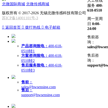
人工在线
北微国际商城
北微传感商城
服务
400-
618-0510
版权所有 © 2017-2026 无锡北微传感科技有限公司
苏ICP备14001101号-3
周一至周
日
0:00-

返回首页

拨打热线

电子邮箱
24:00
售前咨
询：
产品咨询致电：
400-618-
sales@bwsen
0510转1
售后咨
方案咨询致电：
400-618-
询：
0510转2
售后服务致电：
400-618-
support@bw
0510转3
售前：
sales@bwsensing.com
售后：
support@bwsensing.com