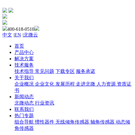
400-618-0510
中文
|
EN
|
北微云
首页
产品中心
解决方案
技术服务
技术指导
常见问题
下载专区
服务承诺
关于我们
企业概况
企业文化
发展历程
走进北微
人力资源
资质证
书
新闻动态
北微动态
行业资讯
联系我们
热门专题
组合导航
惯性器件
无线倾角传感器
轴角传感器
动态倾
角传感器