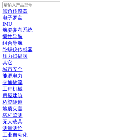
倾角传感器
电子罗盘
IMU
航姿参考系统
惯性导航
组合导航
陀螺仪传感器
压力扫描阀
其它
城市安全
能源电力
交通物流
工程机械
房屋建筑
桥梁隧道
地质灾害
塔杆监测
无人载具
测量测绘
工业自动化