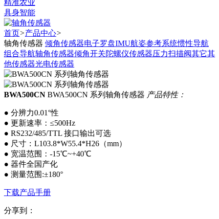
精准农业
具身智能
首页
>
产品中心
>
轴角传感器
倾角传感器
电子罗盘
IMU
航姿参考系统
惯性导航
组合导航
轴角传感器
倾角开关
陀螺仪传感器
压力扫描阀
其它
其
他传感器
光电传感器
BWA500CN
BWA500CN 系列轴角传感器
产品特性：
● 分辨力0.01°性
● 更新速率：≤500Hz
● RS232/485/TTL 接口输出可选
● 尺寸：L103.8*W55.4*H26（mm）
● 宽温范围：-15℃~+40℃
● 器件全国产化
● 测量范围:±180°
下载产品手册
分享到：