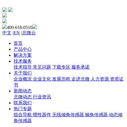
400-618-0510
中文
|
EN
|
北微云
首页
产品中心
解决方案
技术服务
技术指导
常见问题
下载专区
服务承诺
关于我们
企业概况
企业文化
发展历程
走进北微
人力资源
资质证
书
新闻动态
北微动态
行业资讯
联系我们
热门专题
组合导航
惯性器件
无线倾角传感器
轴角传感器
动态倾
角传感器