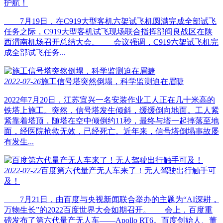
护航！
7月19日，在C919大型客机六架试飞机圆满完成全部试飞
任务之际，C919大型客机试飞现场联合指挥部阎良战区在陕
西渭南机场召开总结大会。 会议强调，C919六架试飞机完
成全部试飞任务...
2022-07-26
施工信号塔突然倒塌，科学监测迫在眉睫
2022年7月20日，江苏宜兴一名安装作业工人正在几十米高的
铁塔上施工。突然，信号塔发生倾斜，缓缓倒向地面。工人紧
紧靠着塔顶，随塔在空中倾倒约11秒，最终与塔一起摔落至地
面，经医院抢救无效，已经死亡。近年来，信号塔倒塌事故屡
有发生...
2022-07-22
百度第六代量产无人车来了！无人驾驶出行触手可
及！
7月21日，由百度与央视新闻联合举办的主题为“AI深耕，
万物生长”的2022百度世界大会如期召开。 会上，百度重
磅发布了第六代量产无人车——Apollo RT6。百度创始人、董