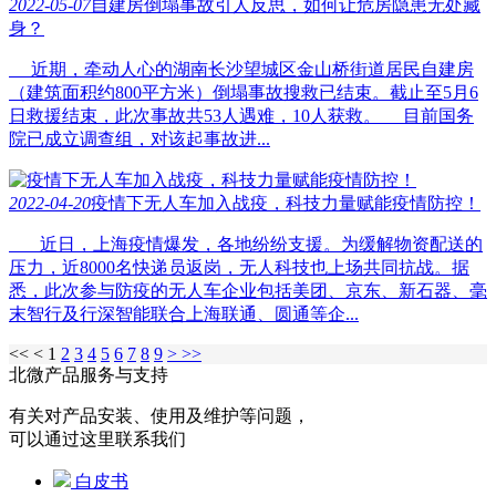
2022-05-07
自建房倒塌事故引人反思，如何让危房隐患无处藏
身？
近期，牵动人心的湖南长沙望城区金山桥街道居民自建房
（建筑面积约800平方米）倒塌事故搜救已结束。截止至5月6
日救援结束，此次事故共53人遇难，10人获救。 目前国务
院已成立调查组，对该起事故进...
2022-04-20
疫情下无人车加入战疫，科技力量赋能疫情防控！
近日，上海疫情爆发，各地纷纷支援。为缓解物资配送的
压力，近8000名快递员返岗，无人科技也上场共同抗战。据
悉，此次参与防疫的无人车企业包括美团、京东、新石器、毫
末智行及行深智能联合上海联通、圆通等企...
<<
<
1
2
3
4
5
6
7
8
9
>
>>
北微产品服务与支持
有关对产品安装、使用及维护等问题，
可以通过这里联系我们
白皮书