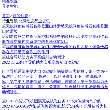
精准农业
具身智能
首页
>
新闻动态
>
行业资讯
北微动态
行业资讯
无线倾角传感器智能监测
山体滑坡
测斜传感
器在高空车控制系统中的多样化监测...
高精度倾角传感
器在龙门吊安全作业的作用
2022-11-23
组合导航助力实现高级别自动驾驶
组合导航系统主要为自动驾驶车辆提供三类信息：第一类为坐
标信息，如经纬度、 高程，可以区分高架上下、隧道和地
库；第二类为姿态信息，包括侧倾、俯仰等；第三类是动力学
信息，包括加速度、速度、角速度。组合导航应用场景包括自
动驾驶农...
2022-07-26
C919六架试飞机圆满完成试飞任务！北微传感为其