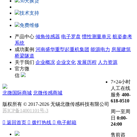
30天换货
技术支持
免费维修
产品中心
倾角传感器
电子罗盘
惯性测量单元
航姿参考
系统
成功案例
河南盛华重型起重机集团
能源电力
房屋建筑
桥梁隧道
关于我们
企业概况
企业文化
发展历程
人力资源
官方微
信
7×24小时
人工在线
北微国际商城
北微传感商城
服务
400-
618-0510
版权所有 © 2017-2026 无锡北微传感科技有限公司
苏ICP备14001101号-3
周一至周
日
0:00-

返回首页

拨打热线

电子邮箱
24:00
售前咨