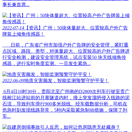
事长兼首席...
2022-07-14
【资讯】广州：50块体量超大、位置较高户外广告
牌装上倾角传感器！
日前，广东省广州市加强户外广告牌的安全管理，紧盯重
点区域、路段、类型，对体量超大、位置较高的户外广告牌进
行安全检测，建设安全管理系统，试点安装50 块无线倾角传
感器，进行实时角度监测。一旦发生紧急...
2022-06-09
地质灾害频发，智能监测预警守护平安！
6月4日10时30分，贵阳北至广州南的D2809次列车行驶至贵广
线榕江站进站前的月寨隧道内时，撞上突发溜坍侵入线路的泥
石流，导致列车滑行900多米脱线。经车载数据分析，司机在
危急时刻发现线路异常，5秒内采取紧急制动措施，保障了列
车...