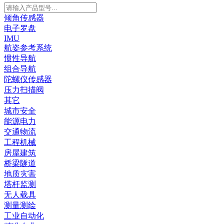
倾角传感器
电子罗盘
IMU
航姿参考系统
惯性导航
组合导航
陀螺仪传感器
压力扫描阀
其它
城市安全
能源电力
交通物流
工程机械
房屋建筑
桥梁隧道
地质灾害
塔杆监测
无人载具
测量测绘
工业自动化