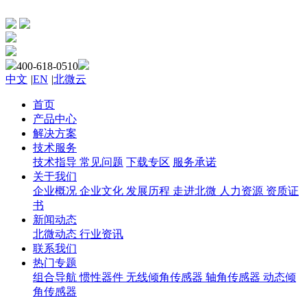
400-618-0510
中文
|
EN
|
北微云
首页
产品中心
解决方案
技术服务
技术指导
常见问题
下载专区
服务承诺
关于我们
企业概况
企业文化
发展历程
走进北微
人力资源
资质证
书
新闻动态
北微动态
行业资讯
联系我们
热门专题
组合导航
惯性器件
无线倾角传感器
轴角传感器
动态倾
角传感器