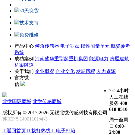
30天换货
技术支持
免费维修
产品中心
倾角传感器
电子罗盘
惯性测量单元
航姿参考
系统
成功案例
河南盛华重型起重机集团
能源电力
房屋建筑
桥梁隧道
关于我们
企业概况
企业文化
发展历程
人力资源
官方微
信
7×24小时
人工在线
北微国际商城
北微传感商城
服务
400-
618-0510
版权所有 © 2017-2026 无锡北微传感科技有限公司
苏ICP备14001101号-3
周一至周
日
0:00-

返回首页

拨打热线

电子邮箱
24:00