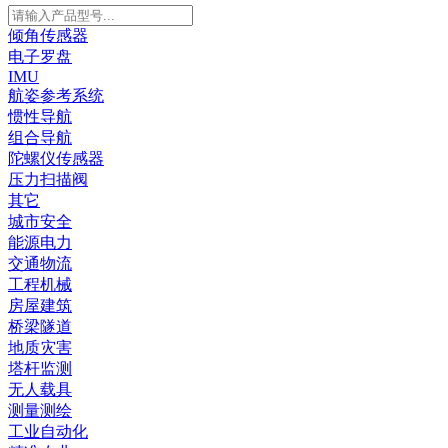
倾角传感器
电子罗盘
IMU
航姿参考系统
惯性导航
组合导航
陀螺仪传感器
压力扫描阀
其它
城市安全
能源电力
交通物流
工程机械
房屋建筑
桥梁隧道
地质灾害
塔杆监测
无人载具
测量测绘
工业自动化