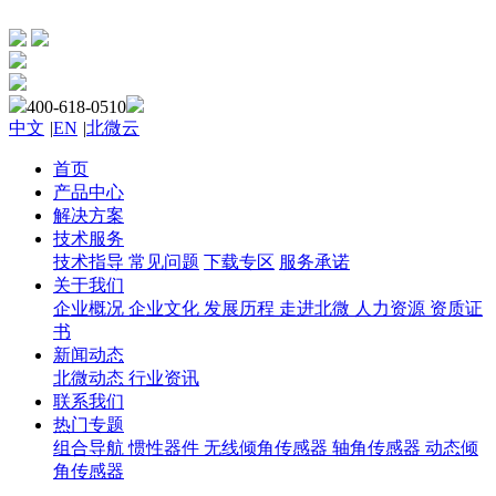
400-618-0510
中文
|
EN
|
北微云
首页
产品中心
解决方案
技术服务
技术指导
常见问题
下载专区
服务承诺
关于我们
企业概况
企业文化
发展历程
走进北微
人力资源
资质证
书
新闻动态
北微动态
行业资讯
联系我们
热门专题
组合导航
惯性器件
无线倾角传感器
轴角传感器
动态倾
角传感器