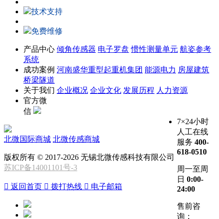
技术支持
免费维修
产品中心
倾角传感器
电子罗盘
惯性测量单元
航姿参考
系统
成功案例
河南盛华重型起重机集团
能源电力
房屋建筑
桥梁隧道
关于我们
企业概况
企业文化
发展历程
人力资源
官方微
信
7×24小时
人工在线
北微国际商城
北微传感商城
服务
400-
618-0510
版权所有 © 2017-2026 无锡北微传感科技有限公司
苏ICP备14001101号-3
周一至周
日
0:00-

返回首页

拨打热线

电子邮箱
24:00
售前咨
询：