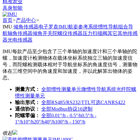
精准农业
具身智能
首页
>
产品中心
>
IMU
倾角传感器
电子罗盘
IMU
航姿参考系统
惯性导航
组合导
航
轴角传感器
倾角开关
陀螺仪传感器
压力扫描阀
其它
其他传感
器
光电传感器
IMU每款产品至少包含了三个单轴的加速度计和三个单轴的陀
螺，加速度计检测物体在载体坐标系统独立三轴的加速度信
号，而陀螺检测载体相对于导航坐标系的角速度信号，测量物
体在三维空间中的角速度和加速度，并以此解算出物体的姿
态。
测量方式：
全部
惯性测量单元
微惯性导航系统
光纤陀螺
惯性测量单元
输出形式：
全部
RS485/RS232/TTL可选
CAN
RS422
通信协议：
全部
Modbus协议
16进制
陀螺零偏：
全部
0.01°/h - 0.5°/h
0.5°/h -
1°/h
10°/h
20°/h
40°/h
100°/h - 150°/h
收起