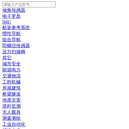
倾角传感器
电子罗盘
IMU
航姿参考系统
惯性导航
组合导航
陀螺仪传感器
压力扫描阀
其它
城市安全
能源电力
交通物流
工程机械
房屋建筑
桥梁隧道
地质灾害
塔杆监测
无人载具
测量测绘
工业自动化