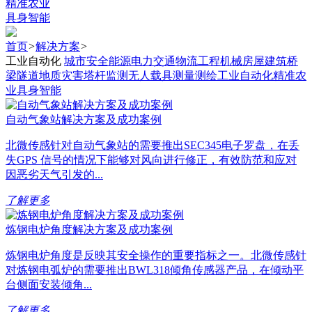
精准农业
具身智能
首页
>
解决方案
>
工业自动化
城市安全
能源电力
交通物流
工程机械
房屋建筑
桥
梁隧道
地质灾害
塔杆监测
无人载具
测量测绘
工业自动化
精准农
业
具身智能
自动气象站解决方案及成功案例
北微传感针对自动气象站的需要推出SEC345电子罗盘，在丢
失GPS 信号的情况下能够对风向进行修正，有效防范和应对
因恶劣天气引发的...
了解更多
炼钢电炉角度解决方案及成功案例
炼钢电炉角度是反映其安全操作的重要指标之一。北微传感针
对炼钢电弧炉的需要推出BWL318倾角传感器产品，在倾动平
台侧面安装倾角...
了解更多