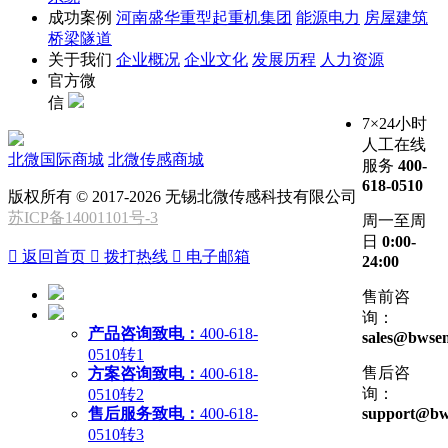
成功案例
河南盛华重型起重机集团
能源电力
房屋建筑
桥梁隧道
关于我们
企业概况
企业文化
发展历程
人力资源
官方微
信
7×24小时
人工在线
北微国际商城
北微传感商城
服务
400-
618-0510
版权所有 © 2017-2026 无锡北微传感科技有限公司
苏ICP备14001101号-3
周一至周
日
0:00-

返回首页

拨打热线

电子邮箱
24:00
售前咨
询：
产品咨询致电：
400-618-
sales@bwsen
0510转1
售后咨
方案咨询致电：
400-618-
询：
0510转2
售后服务致电：
400-618-
support@bw
0510转3