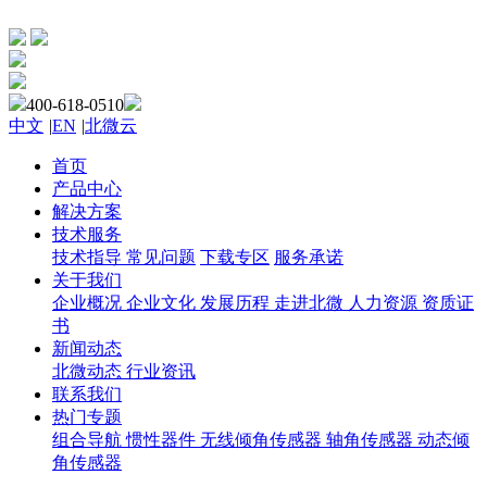
400-618-0510
中文
|
EN
|
北微云
首页
产品中心
解决方案
技术服务
技术指导
常见问题
下载专区
服务承诺
关于我们
企业概况
企业文化
发展历程
走进北微
人力资源
资质证
书
新闻动态
北微动态
行业资讯
联系我们
热门专题
组合导航
惯性器件
无线倾角传感器
轴角传感器
动态倾
角传感器