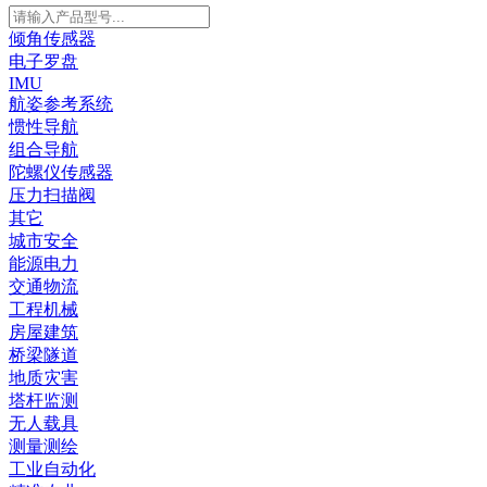
倾角传感器
电子罗盘
IMU
航姿参考系统
惯性导航
组合导航
陀螺仪传感器
压力扫描阀
其它
城市安全
能源电力
交通物流
工程机械
房屋建筑
桥梁隧道
地质灾害
塔杆监测
无人载具
测量测绘
工业自动化