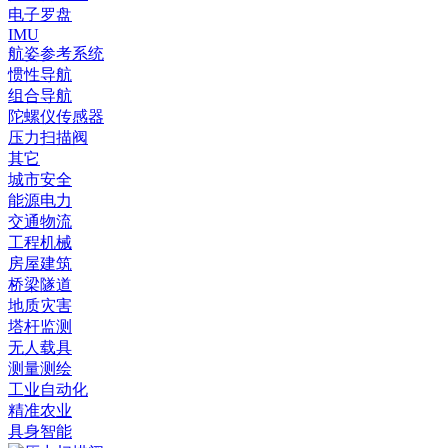
电子罗盘
IMU
航姿参考系统
惯性导航
组合导航
陀螺仪传感器
压力扫描阀
其它
城市安全
能源电力
交通物流
工程机械
房屋建筑
桥梁隧道
地质灾害
塔杆监测
无人载具
测量测绘
工业自动化
精准农业
具身智能