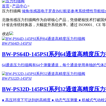
首页
>
产品中心
>
压力扫描阀
倾角传感器
电子罗盘
IMU
航姿参考系统
惯性导航
组
北微传感压力扫描阀作为自研核心产品，凭借硬核技术打破国
计省去传统转换器，大幅提升系统效率。通过 ISO9001、
收起
BW-PS64D-145PSI
BW-PS64D-145PSI系列64通道高精度压
64通道压力扫描阀有64个测量通道，每个通道使用单独的气体压力
BW-PS32D-145PSI
BW-PS32D-145PSI系列32通道高精度压
● 高压环境下可达到的高精度 ● 动态气压测量 ● 机械式气动校正系