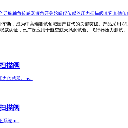
合导航
轴角传感器
倾角开关
陀螺仪传感器
压力扫描阀
其它
其他传
外垄断，成为中高端测试领域国产替代的关键突破。
产品采用 8
CE 等权威认证，已广泛应用于航空航天风洞试验、飞行器压力测
力扫描阀
传感器。 ●...
力扫描阀
统 ●...