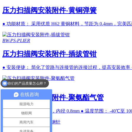
压力扫描阀安装附件-黄铜弹簧
● 功能材质： 采用优质 H62 黄铜材料，节距为 0.4mm，完美匹
BW-PS-PLIER
压力扫描阀安装附件-插拔管钳
● 安装便捷： 简化了管路与连接管的连接过程，提高安装效率 ● 
你们的产品质量怎么样？
BW-PS-TUBE-PU
在线咨询
压力扫描阀安装附件-聚氨酯气管
能源电力
● 管材规格： 外径 2mm，内径 0.8mm ● 温度范围： -40℃至 10
物联网
商用汽车
BW-PS-PIN
先进装备