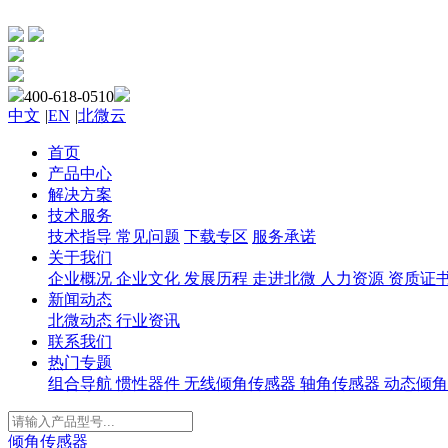
400-618-0510
中文
|
EN
|
北微云
首页
产品中心
解决方案
技术服务
技术指导
常见问题
下载专区
服务承诺
关于我们
企业概况
企业文化
发展历程
走进北微
人力资源
资质证
新闻动态
北微动态
行业资讯
联系我们
热门专题
组合导航
惯性器件
无线倾角传感器
轴角传感器
动态倾角
倾角传感器