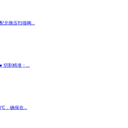
配北微压扫描阀...
切割精准：...
0℃，确保在...