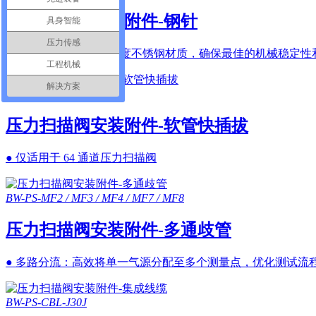
压力扫描阀安装附件-钢针
具身智能
压力传感
● 坚固耐用： 选用高强度不锈钢材质，确保最佳的机械稳定性和使
工程机械
解决方案
BW-PS-QC-PU-64
压力扫描阀安装附件-软管快插拔
● 仅适用于 64 通道压力扫描阀
BW-PS-MF2 / MF3 / MF4 / MF7 / MF8
压力扫描阀安装附件-多通歧管
● 多路分流：高效将单一气源分配至多个测量点，优化测试流程，
BW-PS-CBL-J30J