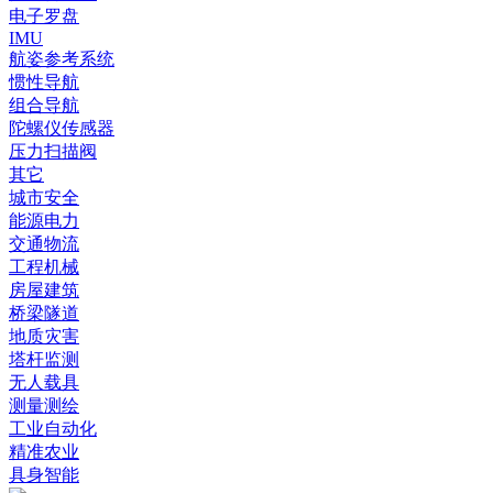
电子罗盘
IMU
航姿参考系统
惯性导航
组合导航
陀螺仪传感器
压力扫描阀
其它
城市安全
能源电力
交通物流
工程机械
房屋建筑
桥梁隧道
地质灾害
塔杆监测
无人载具
测量测绘
工业自动化
精准农业
具身智能