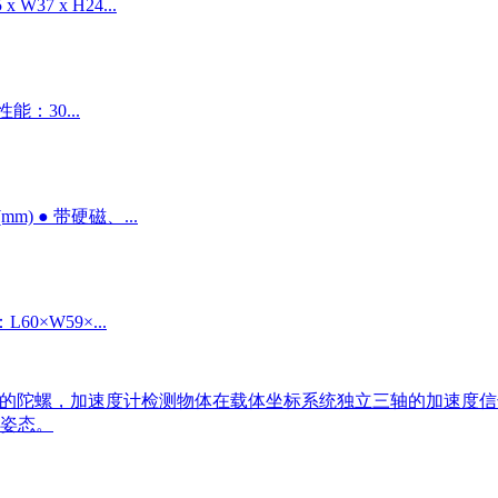
W37 x H24...
性能：30...
m) ● 带硬磁、...
60×W59×...
轴的陀螺，加速度计检测物体在载体坐标系统独立三轴的加速度
姿态。