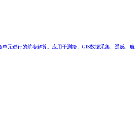
合单元进行的航姿解算。应用于测绘、GIS数据采集、遥感、航