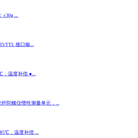
30g ...
/TTL 接口输...
5℃，温度补偿 ●...
纤陀螺仪惯性测量单元，...
+85℃，温度补偿 ...