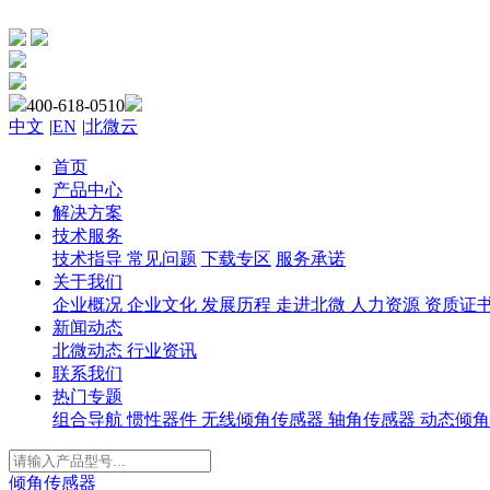
400-618-0510
中文
|
EN
|
北微云
首页
产品中心
解决方案
技术服务
技术指导
常见问题
下载专区
服务承诺
关于我们
企业概况
企业文化
发展历程
走进北微
人力资源
资质证
新闻动态
北微动态
行业资讯
联系我们
热门专题
组合导航
惯性器件
无线倾角传感器
轴角传感器
动态倾角
倾角传感器