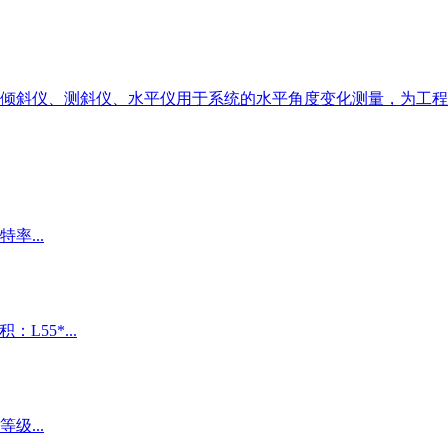
倾斜仪、测斜仪、水平仪用于系统的水平角度变化测量，为工程
特率...
：L55*...
等级...