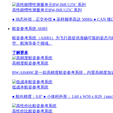
高性能惯性测量单元BW-IMU125C 系列
● 动态补偿，正交补偿 ● 采样频率高达 500Hz ● CAN 接口
航姿参考系统
AHRS
航姿参考系统（AHRS）为飞行器提供准确可靠的姿态与
空、航海等多个领域。
了解更多
高精度航姿参考系统
BW-AH400C是一款高精度航姿参考系统，内置高精度加
低成本航姿参考系统
● 航向精度：0.8° ● 小体积外形： L60 x W59 x H29（mm） ●
高性价比航姿参考系统