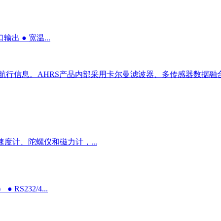
输出 ● 宽温...
航行信息。AHRS产品内部采用卡尔曼滤波器、多传感器数据融
速度计、陀螺仪和磁力计，...
 RS232/4...