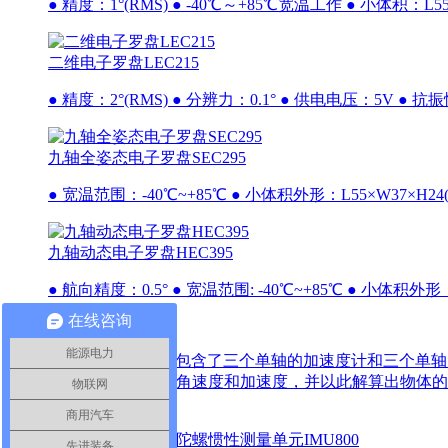
● 精度：1°(RMS) ● -40℃～+85℃宽温工作 ● 小体积：L55 x 
二维电子罗盘LEC215
● 精度：2°(RMS) ● 分辨力：0.1° ● 供电电压：5V ● 抗振
九轴全姿态电子罗盘SEC295
● 宽温范围：-40℃~+85℃ ● 小体积外形：L55×W37×H24(m
九轴动态电子罗盘HEC395
● 航向精度：0.5° ● 宽温范围: -40℃~+85℃ ● 小体积外形：L
在线咨询
IMU
IMU
能源电力
IMU每款产品至少包含了三个单轴的加速度计和三个单
体在三维空间中的角速度和加速度，并以此解算出物体的
物联网
商用汽车
了解更多
先进装备