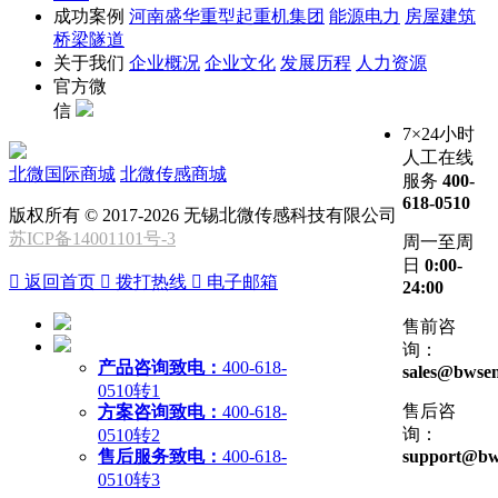
成功案例
河南盛华重型起重机集团
能源电力
房屋建筑
桥梁隧道
关于我们
企业概况
企业文化
发展历程
人力资源
官方微
信
7×24小时
人工在线
北微国际商城
北微传感商城
服务
400-
618-0510
版权所有 © 2017-2026 无锡北微传感科技有限公司
苏ICP备14001101号-3
周一至周
日
0:00-

返回首页

拨打热线

电子邮箱
24:00
售前咨
询：
产品咨询致电：
400-618-
sales@bwsen
0510转1
售后咨
方案咨询致电：
400-618-
询：
0510转2
售后服务致电：
400-618-
support@bw
0510转3