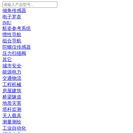
倾角传感器
电子罗盘
IMU
航姿参考系统
惯性导航
组合导航
陀螺仪传感器
压力扫描阀
其它
城市安全
能源电力
交通物流
工程机械
房屋建筑
桥梁隧道
地质灾害
塔杆监测
无人载具
测量测绘
工业自动化