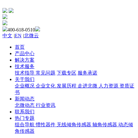
400-618-0510
中文
|
EN
|
北微云
首页
产品中心
解决方案
技术服务
技术指导
常见问题
下载专区
服务承诺
关于我们
企业概况
企业文化
发展历程
走进北微
人力资源
资质证
书
新闻动态
北微动态
行业资讯
联系我们
热门专题
组合导航
惯性器件
无线倾角传感器
轴角传感器
动态倾
角传感器