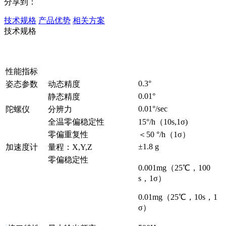
分享到：
技术规格
产品优势
相关方案
技术规格
性能指标
0.3°
姿态参数
动态精度
0.01°
静态精度
0.01°/sec
陀螺仪
分辨力
全温零偏稳定性
15°/h（10s,1σ)
零偏重复
性
＜50 °/h（1σ）
±1.8 g
加速度计
量程：X,Y,Z
零偏稳定性
0.001mg（25℃，100
s，1σ）
0.01mg（25℃，10s，1
σ）