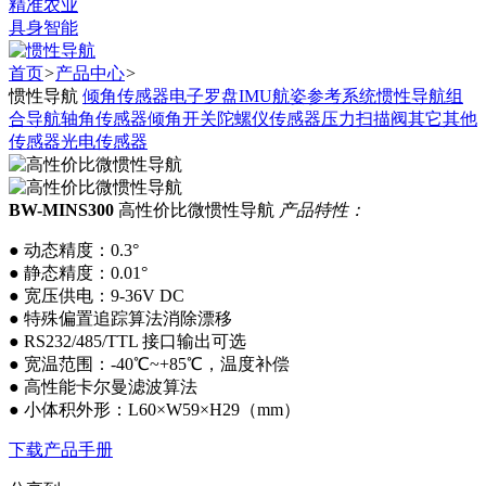
精准农业
具身智能
首页
>
产品中心
>
惯性导航
倾角传感器
电子罗盘
IMU
航姿参考系统
惯性导航
组
合导航
轴角传感器
倾角开关
陀螺仪传感器
压力扫描阀
其它
其他
传感器
光电传感器
BW-MINS300
高性价比微惯性导航
产品特性：
● 动态精度：0.3°
● 静态精度：0.01°
● 宽压供电：9-36V DC
● 特殊偏置追踪算法消除漂移
● RS232/485/TTL 接口输出可选
● 宽温范围：-40℃~+85℃，温度补偿
● 高性能卡尔曼滤波算法
● 小体积外形：L60×W59×H29（mm）
下载产品手册