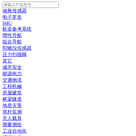
倾角传感器
电子罗盘
IMU
航姿参考系统
惯性导航
组合导航
陀螺仪传感器
压力扫描阀
其它
城市安全
能源电力
交通物流
工程机械
房屋建筑
桥梁隧道
地质灾害
塔杆监测
无人载具
测量测绘
工业自动化