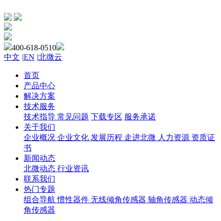
400-618-0510
中文
|
EN
|
北微云
首页
产品中心
解决方案
技术服务
技术指导
常见问题
下载专区
服务承诺
关于我们
企业概况
企业文化
发展历程
走进北微
人力资源
资质证
书
新闻动态
北微动态
行业资讯
联系我们
热门专题
组合导航
惯性器件
无线倾角传感器
轴角传感器
动态倾
角传感器