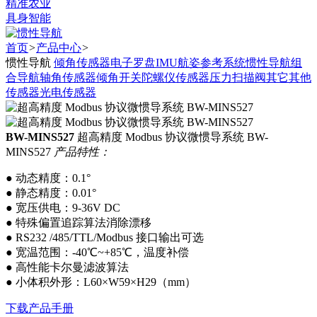
精准农业
具身智能
首页
>
产品中心
>
惯性导航
倾角传感器
电子罗盘
IMU
航姿参考系统
惯性导航
组
合导航
轴角传感器
倾角开关
陀螺仪传感器
压力扫描阀
其它
其他
传感器
光电传感器
BW-MINS527
超高精度 Modbus 协议微惯导系统 BW-
MINS527
产品特性：
● 动态精度：0.1°
● 静态精度：0.01°
● 宽压供电：9-36V DC
● 特殊偏置追踪算法消除漂移
● RS232 /485/TTL/Modbus 接口输出可选
● 宽温范围：-40℃~+85℃，温度补偿
● 高性能卡尔曼滤波算法
● 小体积外形：L60×W59×H29（mm）
下载产品手册