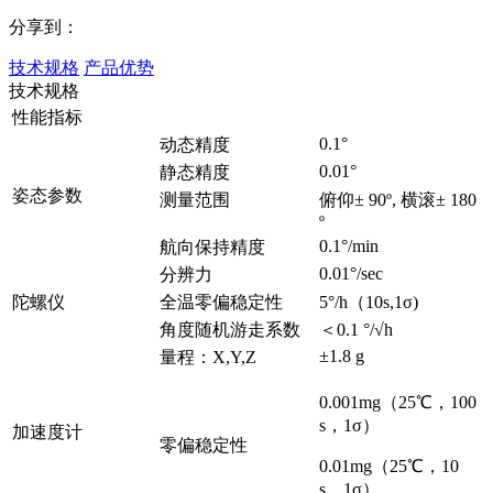
分享到：
技术规格
产品优势
技术规格
性能指标
0.1°
动态精度
0.01°
静态精度
姿态参数
测量范围
俯仰± 90º, 横滚± 180
º
0.1°/min
航向保持精度
0.01°/sec
分辨力
陀螺仪
全温零偏稳定性
5°/h（10s,1σ)
角度随机游走系数
＜0.1 °/√h
±1.8 g
量程：X,Y,Z
0.001mg（25℃，100
s，1σ）
加速度计
零偏稳定性
0.01mg（25℃，10
s，1σ）