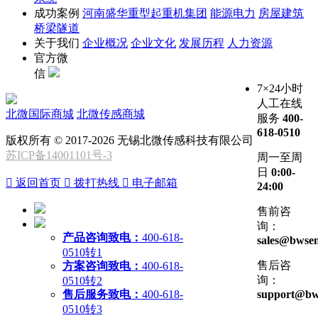
成功案例
河南盛华重型起重机集团
能源电力
房屋建筑
桥梁隧道
关于我们
企业概况
企业文化
发展历程
人力资源
官方微
信
7×24小时
人工在线
北微国际商城
北微传感商城
服务
400-
618-0510
版权所有 © 2017-2026 无锡北微传感科技有限公司
苏ICP备14001101号-3
周一至周
日
0:00-

返回首页

拨打热线

电子邮箱
24:00
售前咨
询：
产品咨询致电：
400-618-
sales@bwsen
0510转1
售后咨
方案咨询致电：
400-618-
询：
0510转2
售后服务致电：
400-618-
support@bw
0510转3