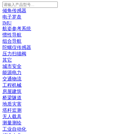
倾角传感器
电子罗盘
IMU
航姿参考系统
惯性导航
组合导航
陀螺仪传感器
压力扫描阀
其它
城市安全
能源电力
交通物流
工程机械
房屋建筑
桥梁隧道
地质灾害
塔杆监测
无人载具
测量测绘
工业自动化