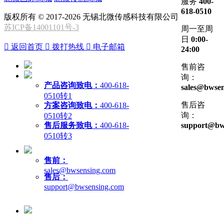
服务
400-
618-0510
版权所有 © 2017-2026 无锡北微传感科技有限公司
苏ICP备14001101号-3
周一至周
日
0:00-

返回首页

拨打热线

电子邮箱
24:00
售前咨
询：
产品咨询致电：
400-618-
sales@bwsen
0510转1
售后咨
方案咨询致电：
400-618-
询：
0510转2
售后服务致电：
400-618-
support@bw
0510转3
售前：
sales@bwsensing.com
售后：
support@bwsensing.com