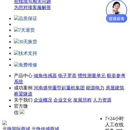
在线填写相关问题
为您对接客服解答
品质保证
7天退货
30天换货
技术支持
免费维修
产品中心
倾角传感器
电子罗盘
惯性测量单元
航姿参考
系统
成功案例
河南盛华重型起重机集团
能源电力
房屋建筑
桥梁隧道
关于我们
企业概况
企业文化
发展历程
人力资源
官方微
信
7×24小时
人工在线
北微国际商城
北微传感商城