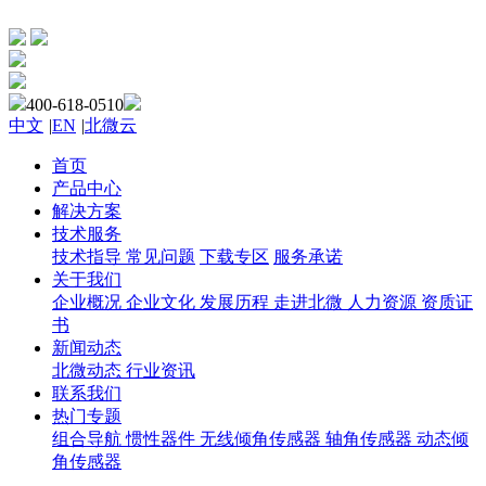
400-618-0510
中文
|
EN
|
北微云
首页
产品中心
解决方案
技术服务
技术指导
常见问题
下载专区
服务承诺
关于我们
企业概况
企业文化
发展历程
走进北微
人力资源
资质证
书
新闻动态
北微动态
行业资讯
联系我们
热门专题
组合导航
惯性器件
无线倾角传感器
轴角传感器
动态倾
角传感器