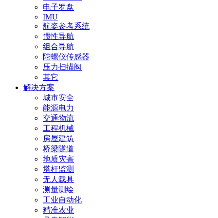
电子罗盘
IMU
航姿参考系统
惯性导航
组合导航
陀螺仪传感器
压力扫描阀
其它
解决方案
城市安全
能源电力
交通物流
工程机械
房屋建筑
桥梁隧道
地质灾害
塔杆监测
无人载具
测量测绘
工业自动化
精准农业