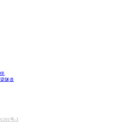
统
梁隧道
1101号-3