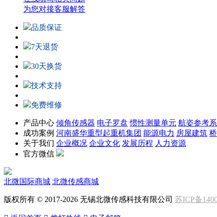
为您对接客服解答
品质保证
7天退货
30天换货
技术支持
免费维修
产品中心
倾角传感器
电子罗盘
惯性测量单元
航姿参考系
成功案例
河南盛华重型起重机集团
能源电力
房屋建筑
桥
关于我们
企业概况
企业文化
发展历程
人力资源
官方微信
北微国际商城
北微传感商城
版权所有 © 2017-2026 无锡北微传感科技有限公司
苏ICP备1400