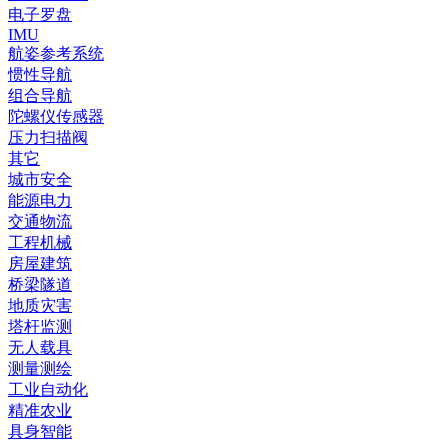
电子罗盘
IMU
航姿参考系统
惯性导航
组合导航
陀螺仪传感器
压力扫描阀
其它
城市安全
能源电力
交通物流
工程机械
房屋建筑
桥梁隧道
地质灾害
塔杆监测
无人载具
测量测绘
工业自动化
精准农业
具身智能