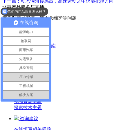
下一篇：动态倾角传感器，高速运动之中仍能把控方向
北微产品服务与支持
你们的产品质量怎么样？
有关对产品安装、使用及维护等问题，
在线咨询
可以通过这里联系我们
能源电力
白皮书
物联网
可供下载的手册指南
商用汽车
方便查阅
先进装备
工具库
具身智能
探索产品特性
压力传感
获取软件帮助
工程机械
技术指导
解决方案
视频直观解析
探索技术主题
咨询建议
在线填写相关问题