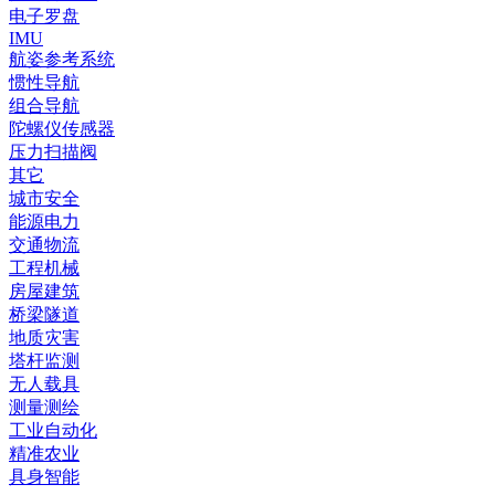
电子罗盘
IMU
航姿参考系统
惯性导航
组合导航
陀螺仪传感器
压力扫描阀
其它
城市安全
能源电力
交通物流
工程机械
房屋建筑
桥梁隧道
地质灾害
塔杆监测
无人载具
测量测绘
工业自动化
精准农业
具身智能