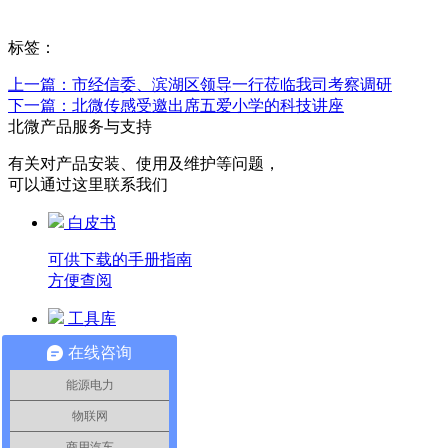
标签：
上一篇：市经信委、滨湖区领导一行莅临我司考察调研
下一篇：北微传感受邀出席五爱小学的科技讲座
北微产品服务与支持
有关对产品安装、使用及维护等问题，
可以通过这里联系我们
白皮书
可供下载的手册指南
方便查阅
工具库
在线咨询
探索产品特性
获取软件帮助
能源电力
技术指导
物联网
商用汽车