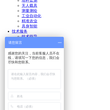
塔杆监测
无人载具
测量测绘
工业自动化
精准农业
具身智能
技术服务
技术指导
常见问题
请您留言
下载专区
服务中心
感谢您的关注，当前客服人员不在
关于我们
线，请填写一下您的信息，我们会
尽快和您联系。
企业概况
企业文化
发展历程
走进北微
人力资源
资质证书
新闻动态
北微动态
行业资讯
联系我们