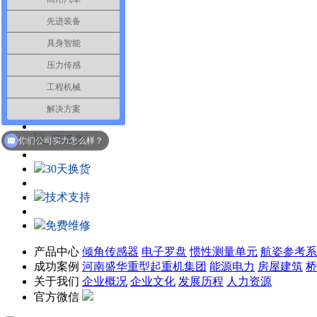
视频直观解析
探索技术主题
先进装备
具身智能
咨询建议
压力传感
在线填写相关问题
为您对接客服解答
工程机械
解决方案
品质保证
你们的产品质量怎么样？
7天退货
你们公司实力怎么样？
30天换货
技术支持
免费维修
产品中心
倾角传感器
电子罗盘
惯性测量单元
航姿参考系
成功案例
河南盛华重型起重机集团
能源电力
房屋建筑
桥
关于我们
企业概况
企业文化
发展历程
人力资源
官方微信