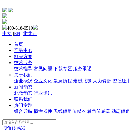
400-618-0510
中文
|
EN
|
北微云
首页
产品中心
解决方案
技术服务
技术指导
常见问题
下载专区
服务承诺
关于我们
企业概况
企业文化
发展历程
走进北微
人力资源
资质证
新闻动态
北微动态
行业资讯
联系我们
热门专题
组合导航
惯性器件
无线倾角传感器
轴角传感器
动态倾角
倾角传感器