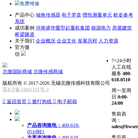
免费维修
产品中心
倾角传感器
电子罗盘
惯性测量单元
航姿参考
系统
成功案例
河南盛华重型起重机集团
能源电力
房屋建筑
桥梁隧道
关于我们
企业概况
企业文化
发展历程
人力资源
官方微
信
7×24小时
人工在线
北微国际商城
北微传感商城
服务
400-
618-0510
版权所有 © 2017-2026 无锡北微传感科技有限公司
苏ICP备14001101号-3
周一至周
日
0:00-

返回首页

拨打热线

电子邮箱
24:00
售前咨
询：
产品咨询致电：
400-618-
sales@bwsen
0510转1
售后咨
方案咨询致电：
400-618-