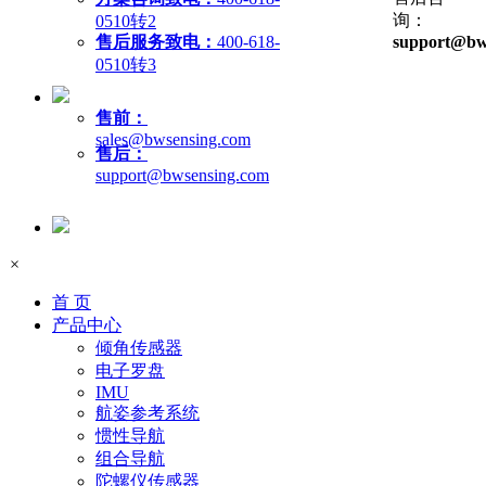
询：
0510转2
售后服务致电：
400-618-
support@bw
0510转3
售前：
sales@bwsensing.com
售后：
support@bwsensing.com
×
首 页
产品中心
倾角传感器
电子罗盘
IMU
航姿参考系统
惯性导航
组合导航
陀螺仪传感器