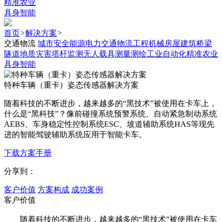
精准农业
具身智能
首页
>
解决方案
>
交通物流
城市安全
能源电力
交通物流
工程机械
房屋建筑
桥梁
隧道
地质灾害
塔杆监测
无人载具
测量测绘
工业自动化
精准农业
具身智能
特种车辆（重卡）姿态传感器解决方案
随着科技的不断进步，越来越多的“黑技术”被使用在卡车上，
什么是“黑科技”？像前碰撞系统预警系统、自动紧急制动系统
AEBS、车身稳定性控制系统ESC、坡道辅助系统HAS等现先
进的智能驾驶辅助系统应用于智能卡车。
下载方案手册
分享到：
客户价值
方案构成
成功案例
客户价值
随着科技的不断进步，越来越多的“黑技术”被使用在卡车