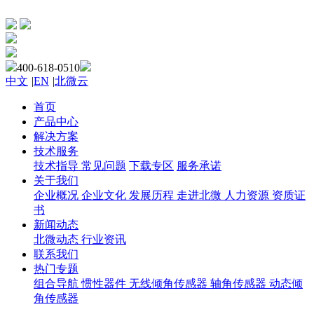
400-618-0510
中文
|
EN
|
北微云
首页
产品中心
解决方案
技术服务
技术指导
常见问题
下载专区
服务承诺
关于我们
企业概况
企业文化
发展历程
走进北微
人力资源
资质证
书
新闻动态
北微动态
行业资讯
联系我们
热门专题
组合导航
惯性器件
无线倾角传感器
轴角传感器
动态倾
角传感器