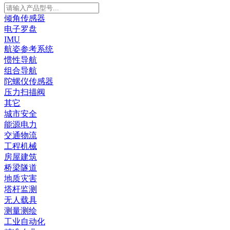
倾角传感器
电子罗盘
IMU
航姿参考系统
惯性导航
组合导航
陀螺仪传感器
压力扫描阀
其它
城市安全
能源电力
交通物流
工程机械
房屋建筑
桥梁隧道
地质灾害
塔杆监测
无人载具
测量测绘
工业自动化