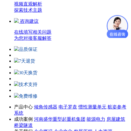
视频直观解析
探索技术主题
咨询建议
在线填写相关问题
为您对接客服解答
品质保证
7天退货
30天换货
技术支持
免费维修
产品中心
倾角传感器
电子罗盘
惯性测量单元
航姿参考
系统
成功案例
河南盛华重型起重机集团
能源电力
房屋建筑
桥梁隧道