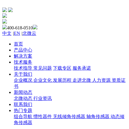
400-618-0510
中文
|
EN
|
北微云
首页
产品中心
解决方案
技术服务
技术指导
常见问题
下载专区
服务承诺
关于我们
企业概况
企业文化
发展历程
走进北微
人力资源
资质证
书
新闻动态
北微动态
行业资讯
联系我们
热门专题
组合导航
惯性器件
无线倾角传感器
轴角传感器
动态倾
角传感器