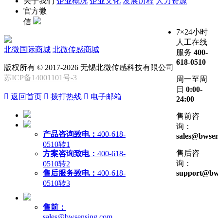
关于我们
企业概况
企业文化
发展历程
人力资源
官方微
信
7×24小时
人工在线
北微国际商城
北微传感商城
服务
400-
618-0510
版权所有 © 2017-2026 无锡北微传感科技有限公司
苏ICP备14001101号-3
周一至周
日
0:00-

返回首页

拨打热线

电子邮箱
24:00
售前咨
询：
产品咨询致电：
400-618-
sales@bwsen
0510转1
售后咨
方案咨询致电：
400-618-
询：
0510转2
售后服务致电：
400-618-
support@bw
0510转3
售前：
sales@bwsensing.com