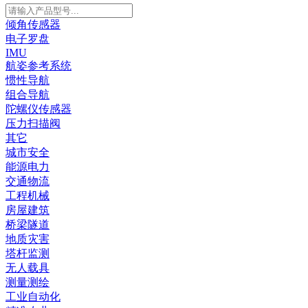
倾角传感器
电子罗盘
IMU
航姿参考系统
惯性导航
组合导航
陀螺仪传感器
压力扫描阀
其它
城市安全
能源电力
交通物流
工程机械
房屋建筑
桥梁隧道
地质灾害
塔杆监测
无人载具
测量测绘
工业自动化