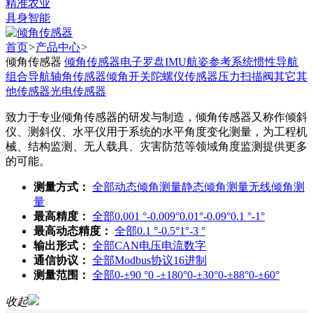
精准农业
具身智能
首页
>
产品中心
>
倾角传感器
倾角传感器
电子罗盘
IMU
航姿参考系统
惯性导航
组合导航
轴角传感器
倾角开关
陀螺仪传感器
压力扫描阀
其它
其
他传感器
光电传感器
致力于专业倾角传感器的研发与制造，倾角传感器又称作倾斜
仪、测斜仪、水平仪用于系统的水平角度变化测量，为工程机
械、结构监测、无人载具、灾害防范等领域角度监测提供更多
的可能。
测量方式：
全部
动态倾角测量
静态倾角测量
无线倾角测
量
最高精度：
全部
0.001 °-0.009°
0.01°-0.09°
0.1 °-1°
最高动态精度：
全部
0.1 °-0.5°
1°-3 °
输出形式：
全部
CAN
电压
电流
数字
通信协议：
全部
Modbus协议
16进制
测量范围：
全部
0-±90 °
0 -±180°
0-±30°
0-±88°
0-±60°
收起