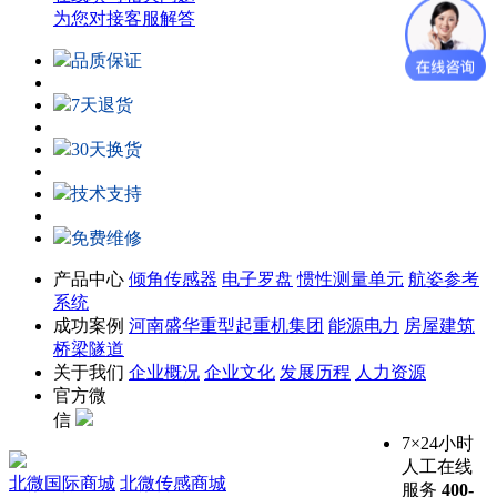
为您对接客服解答
品质保证
7天退货
30天换货
技术支持
免费维修
产品中心
倾角传感器
电子罗盘
惯性测量单元
航姿参考
系统
成功案例
河南盛华重型起重机集团
能源电力
房屋建筑
桥梁隧道
关于我们
企业概况
企业文化
发展历程
人力资源
官方微
信
7×24小时
人工在线
北微国际商城
北微传感商城
服务
400-