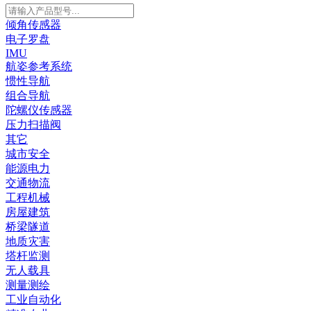
倾角传感器
电子罗盘
IMU
航姿参考系统
惯性导航
组合导航
陀螺仪传感器
压力扫描阀
其它
城市安全
能源电力
交通物流
工程机械
房屋建筑
桥梁隧道
地质灾害
塔杆监测
无人载具
测量测绘
工业自动化