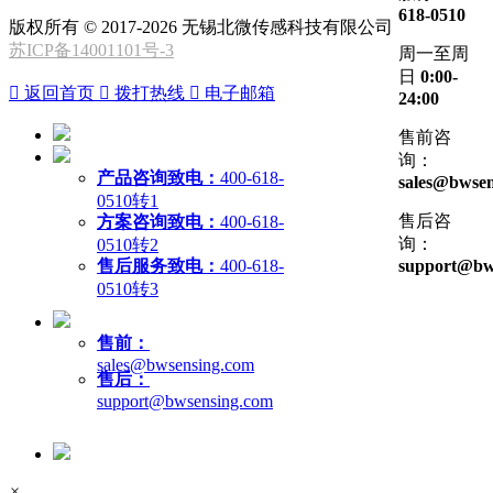
618-0510
版权所有 © 2017-2026 无锡北微传感科技有限公司
苏ICP备14001101号-3
周一至周
日
0:00-

返回首页

拨打热线

电子邮箱
24:00
售前咨
询：
产品咨询致电：
400-618-
sales@bwsen
0510转1
售后咨
方案咨询致电：
400-618-
询：
0510转2
售后服务致电：
400-618-
support@bw
0510转3
售前：
sales@bwsensing.com
售后：
support@bwsensing.com
×