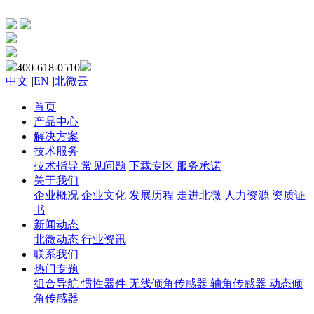
400-618-0510
中文
|
EN
|
北微云
首页
产品中心
解决方案
技术服务
技术指导
常见问题
下载专区
服务承诺
关于我们
企业概况
企业文化
发展历程
走进北微
人力资源
资质证
书
新闻动态
北微动态
行业资讯
联系我们
热门专题
组合导航
惯性器件
无线倾角传感器
轴角传感器
动态倾
角传感器