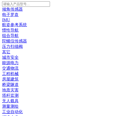
倾角传感器
电子罗盘
IMU
航姿参考系统
惯性导航
组合导航
陀螺仪传感器
压力扫描阀
其它
城市安全
能源电力
交通物流
工程机械
房屋建筑
桥梁隧道
地质灾害
塔杆监测
无人载具
测量测绘
工业自动化