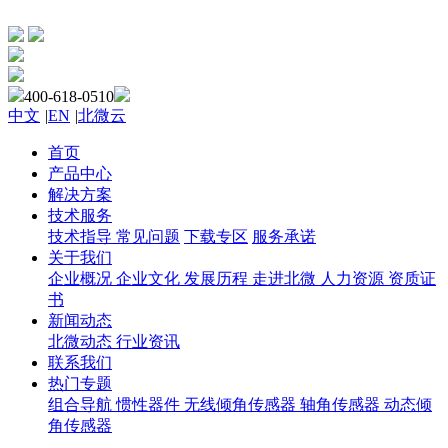
400-618-0510
中文
|
EN
|
北微云
首页
产品中心
解决方案
技术服务
技术指导
常见问题
下载专区
服务承诺
关于我们
企业概况
企业文化
发展历程
走进北微
人力资源
资质证
书
新闻动态
北微动态
行业资讯
联系我们
热门专题
组合导航
惯性器件
无线倾角传感器
轴角传感器
动态倾
角传感器