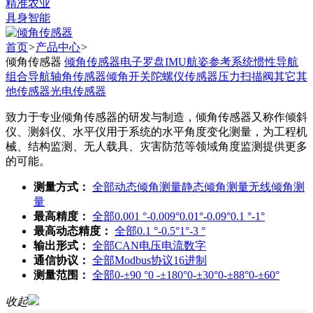
精准农业
具身智能
首页
>
产品中心
>
倾角传感器
倾角传感器
电子罗盘
IMU
航姿参考系统
惯性导航
组合导航
轴角传感器
倾角开关
陀螺仪传感器
压力扫描阀
其它
其
他传感器
光电传感器
致力于专业倾角传感器的研发与制造，倾角传感器又称作倾斜
仪、测斜仪、水平仪用于系统的水平角度变化测量，为工程机
械、结构监测、无人载具、灾害防范等领域角度监测提供更多
的可能。
测量方式：
全部
动态倾角测量
静态倾角测量
无线倾角测
量
最高精度：
全部
0.001 °-0.009°
0.01°-0.09°
0.1 °-1°
最高动态精度：
全部
0.1 °-0.5°
1°-3 °
输出形式：
全部
CAN
电压
电流
数字
通信协议：
全部
Modbus协议
16进制
测量范围：
全部
0-±90 °
0 -±180°
0-±30°
0-±88°
0-±60°
收起