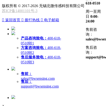
618-0510
版权所有 © 2017-2026 无锡北微传感科技有限公司
苏ICP备14001101号-3
周一至周
日
0:00-

返回首页

拨打热线

电子邮箱
24:00
售前咨
询：
产品咨询致电：
400-618-
sales@bwsen
0510转1
售后咨
方案咨询致电：
400-618-
询：
0510转2
售后服务致电：
400-618-
support@bw
0510转3
售前：
sales@bwsensing.com
售后：
support@bwsensing.com
×