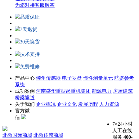
为您对接客服解答
品质保证
7天退货
30天换货
技术支持
免费维修
产品中心
倾角传感器
电子罗盘
惯性测量单元
航姿参考
系统
成功案例
河南盛华重型起重机集团
能源电力
房屋建筑
桥梁隧道
关于我们
企业概况
企业文化
发展历程
人力资源
官方微
信
7×24小时
人工在线
北微国际商城
北微传感商城
服务
400-