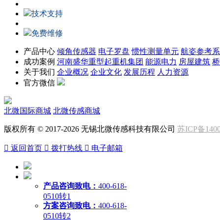
技术支持
免费维修
产品中心
倾角传感器
电子罗盘
惯性测量单元
航姿参考系
成功案例
河南盛华重型起重机集团
能源电力
房屋建筑
桥
关于我们
企业概况
企业文化
发展历程
人力资源
官方微信
北微国际商城
北微传感商城
版权所有 © 2017-2026 无锡北微传感科技有限公司
苏ICP备1400

返回首页

拨打热线

电子邮箱
产品咨询致电：
400-618-
0510转1
方案咨询致电：
400-618-
0510转2