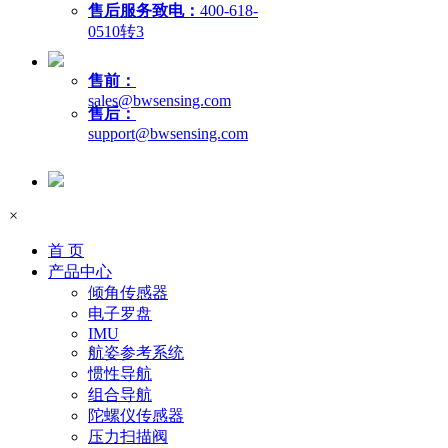
售后服务致电：
400-618-
0510转3
售前：
sales@bwsensing.com
售后：
support@bwsensing.com
×
首 页
产品中心
倾角传感器
电子罗盘
IMU
航姿参考系统
惯性导航
组合导航
陀螺仪传感器
压力扫描阀