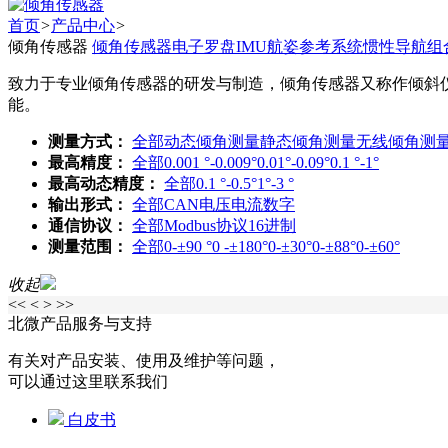
首页
>
产品中心
>
倾角传感器
倾角传感器
电子罗盘
IMU
航姿参考系统
惯性导航
组
致力于专业倾角传感器的研发与制造，倾角传感器又称作倾斜
能。
测量方式：
全部
动态倾角测量
静态倾角测量
无线倾角测
最高精度：
全部
0.001 °-0.009°
0.01°-0.09°
0.1 °-1°
最高动态精度：
全部
0.1 °-0.5°
1°-3 °
输出形式：
全部
CAN
电压
电流
数字
通信协议：
全部
Modbus协议
16进制
测量范围：
全部
0-±90 °
0 -±180°
0-±30°
0-±88°
0-±60°
收起
<<
<
>
>>
北微产品服务与支持
有关对产品安装、使用及维护等问题，
可以通过这里联系我们
白皮书