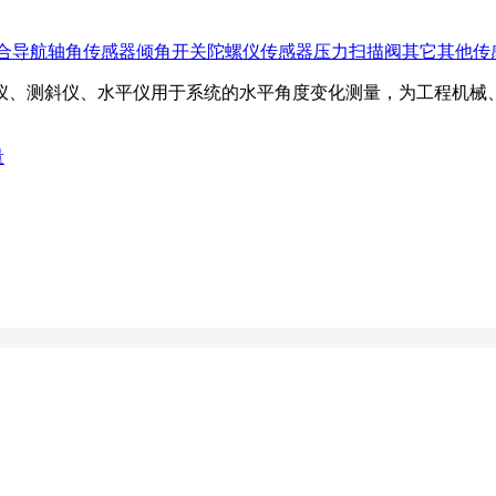
合导航
轴角传感器
倾角开关
陀螺仪传感器
压力扫描阀
其它
其他传
仪、测斜仪、水平仪用于系统的水平角度变化测量，为工程机械
量