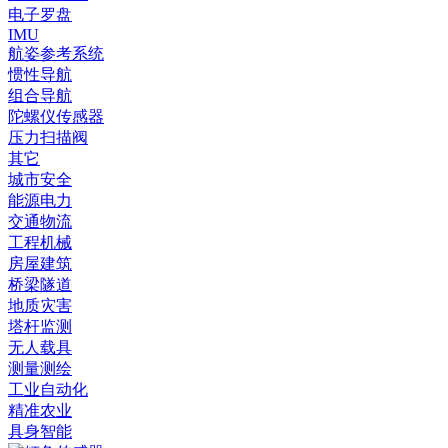
电子罗盘
IMU
航姿参考系统
惯性导航
组合导航
陀螺仪传感器
压力扫描阀
其它
城市安全
能源电力
交通物流
工程机械
房屋建筑
桥梁隧道
地质灾害
塔杆监测
无人载具
测量测绘
工业自动化
精准农业
具身智能