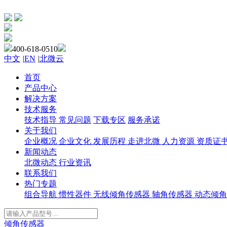
400-618-0510
中文
|
EN
|
北微云
首页
产品中心
解决方案
技术服务
技术指导
常见问题
下载专区
服务承诺
关于我们
企业概况
企业文化
发展历程
走进北微
人力资源
资质证
新闻动态
北微动态
行业资讯
联系我们
热门专题
组合导航
惯性器件
无线倾角传感器
轴角传感器
动态倾角
倾角传感器