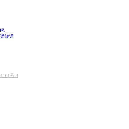
统
梁隧道
1101号-3