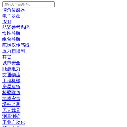
倾角传感器
电子罗盘
IMU
航姿参考系统
惯性导航
组合导航
陀螺仪传感器
压力扫描阀
其它
城市安全
能源电力
交通物流
工程机械
房屋建筑
桥梁隧道
地质灾害
塔杆监测
无人载具
测量测绘
工业自动化