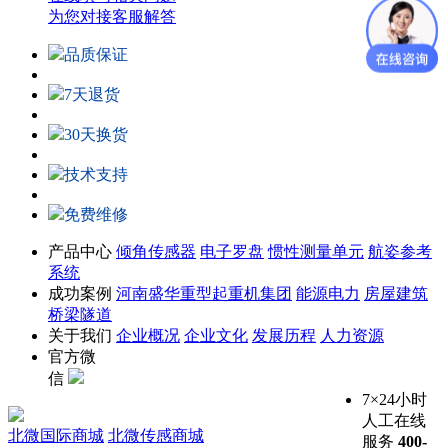
为您对接客服解答
品质保证
7天退货
30天换货
技术支持
免费维修
产品中心
倾角传感器
电子罗盘
惯性测量单元
航姿参考
系统
成功案例
河南盛华重型起重机集团
能源电力
房屋建筑
桥梁隧道
关于我们
企业概况
企业文化
发展历程
人力资源
官方微
信
7×24小时
人工在线
北微国际商城
北微传感商城
服务
400-