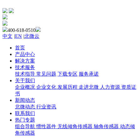
400-618-0510
中文
|
EN
|
北微云
首页
产品中心
解决方案
技术服务
技术指导
常见问题
下载专区
服务承诺
关于我们
企业概况
企业文化
发展历程
走进北微
人力资源
资质证
书
新闻动态
北微动态
行业资讯
联系我们
热门专题
组合导航
惯性器件
无线倾角传感器
轴角传感器
动态倾
角传感器