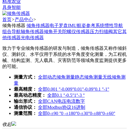
精准农业
具身智能
首页
>
产品中心
>
倾角传感器
倾角传感器
电子罗盘
IMU
航姿参考系统
惯性导航
组合导航
轴角传感器
倾角开关
陀螺仪传感器
压力扫描阀
其它
其
他传感器
光电传感器
致力于专业倾角传感器的研发与制造，倾角传感器又称作倾斜
仪、测斜仪、水平仪用于系统的水平角度变化测量，为工程机
械、结构监测、无人载具、灾害防范等领域角度监测提供更多
的可能。
测量方式：
全部
动态倾角测量
静态倾角测量
无线倾角测
量
最高精度：
全部
0.001 °-0.009°
0.01°-0.09°
0.1 °-1°
最高动态精度：
全部
0.1 °-0.5°
1°-3 °
输出形式：
全部
CAN
电压
电流
数字
通信协议：
全部
Modbus协议
16进制
测量范围：
全部
0-±90 °
0 -±180°
0-±30°
0-±88°
0-±60°
收起