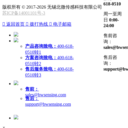
618-0510
版权所有 © 2017-2026 无锡北微传感科技有限公司
苏ICP备14001101号-3
周一至周
日
0:00-

返回首页

拨打热线

电子邮箱
24:00
售前咨
询：
产品咨询致电：
400-618-
sales@bwsen
0510转1
售后咨
方案咨询致电：
400-618-
询：
0510转2
售后服务致电：
400-618-
support@bw
0510转3
售前：
sales@bwsensing.com
售后：
support@bwsensing.com
×