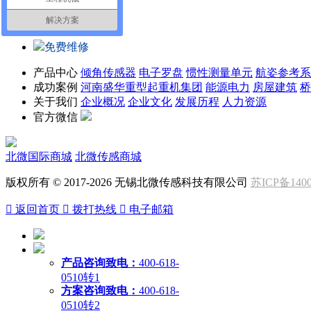
技术支持
解决方案
免费维修
产品中心
倾角传感器
电子罗盘
惯性测量单元
航姿参考系
成功案例
河南盛华重型起重机集团
能源电力
房屋建筑
桥
关于我们
企业概况
企业文化
发展历程
人力资源
官方微信
北微国际商城
北微传感商城
版权所有 © 2017-2026 无锡北微传感科技有限公司
苏ICP备1400

返回首页

拨打热线

电子邮箱
产品咨询致电：
400-618-
0510转1
方案咨询致电：
400-618-
0510转2