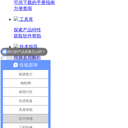
可供下载的手册指南
方便查阅
工具库
探索产品特性
获取软件帮助
你们的产品质量怎么样？
技术指导
产品有什么优势？
视频直观解析
探索技术主题
在线咨询
咨询建议
能源电力
物联网
在线填写相关问题
为您对接客服解答
商用汽车
先进装备
品质保证
具身智能
7天退货
压力传感
30天换货
工程机械