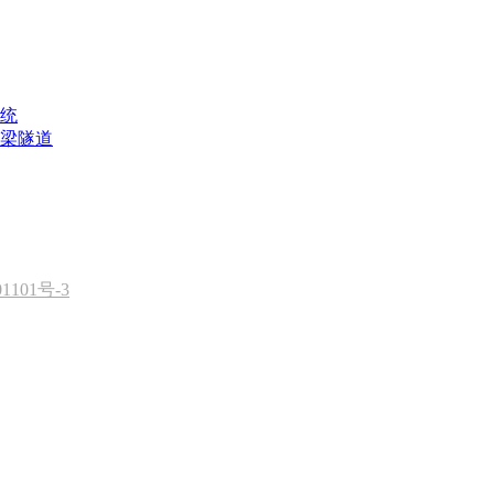
统
梁隧道
1101号-3