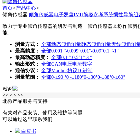
首页
>
产品中心
>
倾角传感器
倾角传感器
电子罗盘
IMU
航姿参考系统
惯性导航
组
致力于专业倾角传感器的研发与制造，倾角传感器又称作倾斜
能。
测量方式：
全部
动态倾角测量
静态倾角测量
无线倾角测
最高精度：
全部
0.001 °-0.009°
0.01°-0.09°
0.1 °-1°
最高动态精度：
全部
0.1 °-0.5°
1°-3 °
输出形式：
全部
CAN
电压
电流
数字
通信协议：
全部
Modbus协议
16进制
测量范围：
全部
0-±90 °
0 -±180°
0-±30°
0-±88°
0-±60°
收起
<<
<
>
>>
北微产品服务与支持
有关对产品安装、使用及维护等问题，
可以通过这里联系我们
白皮书