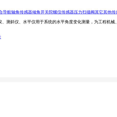
合导航
轴角传感器
倾角开关
陀螺仪传感器
压力扫描阀
其它
其他传
仪、测斜仪、水平仪用于系统的水平角度变化测量，为工程机械
量