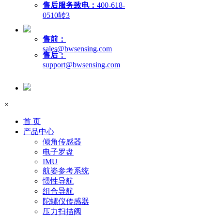
售后服务致电：
400-618-
0510转3
售前：
sales@bwsensing.com
售后：
support@bwsensing.com
×
首 页
产品中心
倾角传感器
电子罗盘
IMU
航姿参考系统
惯性导航
组合导航
陀螺仪传感器
压力扫描阀