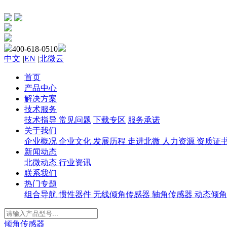
400-618-0510
中文
|
EN
|
北微云
首页
产品中心
解决方案
技术服务
技术指导
常见问题
下载专区
服务承诺
关于我们
企业概况
企业文化
发展历程
走进北微
人力资源
资质证
新闻动态
北微动态
行业资讯
联系我们
热门专题
组合导航
惯性器件
无线倾角传感器
轴角传感器
动态倾角
倾角传感器