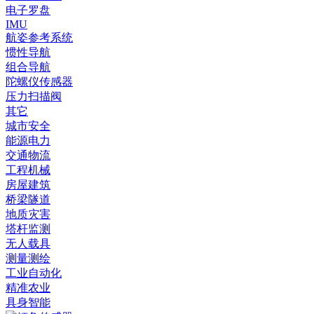
电子罗盘
IMU
航姿参考系统
惯性导航
组合导航
陀螺仪传感器
压力扫描阀
其它
城市安全
能源电力
交通物流
工程机械
房屋建筑
桥梁隧道
地质灾害
塔杆监测
无人载具
测量测绘
工业自动化
精准农业
具身智能