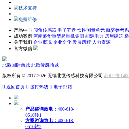
技术支持
免费维修
产品中心
倾角传感器
电子罗盘
惯性测量单元
航姿参考系
成功案例
河南盛华重型起重机集团
能源电力
房屋建筑
桥
关于我们
企业概况
企业文化
发展历程
人力资源
官方微信
北微国际商城
北微传感商城
版权所有 © 2017-2026 无锡北微传感科技有限公司
苏ICP备1400

返回首页

拨打热线

电子邮箱
产品咨询致电：
400-618-
0510转1
方案咨询致电：
400-618-
0510转2