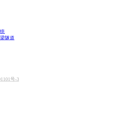
统
梁隧道
1101号-3