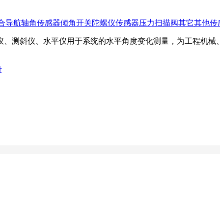
合导航
轴角传感器
倾角开关
陀螺仪传感器
压力扫描阀
其它
其他传
仪、测斜仪、水平仪用于系统的水平角度变化测量，为工程机械
量