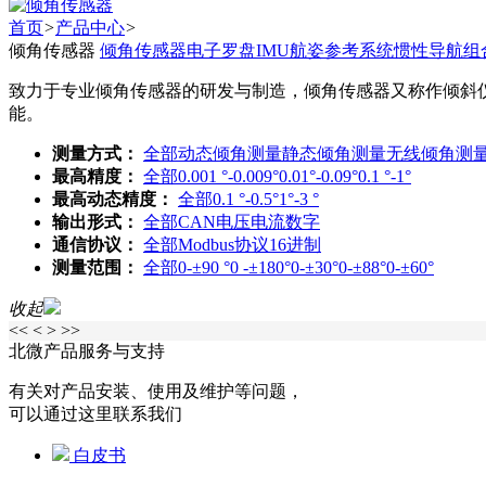
首页
>
产品中心
>
倾角传感器
倾角传感器
电子罗盘
IMU
航姿参考系统
惯性导航
组
致力于专业倾角传感器的研发与制造，倾角传感器又称作倾斜
能。
测量方式：
全部
动态倾角测量
静态倾角测量
无线倾角测
最高精度：
全部
0.001 °-0.009°
0.01°-0.09°
0.1 °-1°
最高动态精度：
全部
0.1 °-0.5°
1°-3 °
输出形式：
全部
CAN
电压
电流
数字
通信协议：
全部
Modbus协议
16进制
测量范围：
全部
0-±90 °
0 -±180°
0-±30°
0-±88°
0-±60°
收起
<<
<
>
>>
北微产品服务与支持
有关对产品安装、使用及维护等问题，
可以通过这里联系我们
白皮书