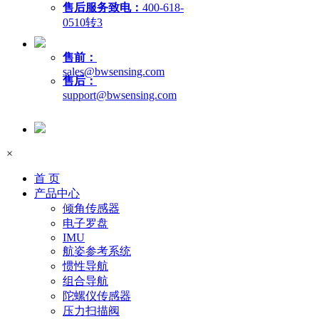
售后服务致电：
400-618-
0510转3
售前：
sales@bwsensing.com
售后：
support@bwsensing.com
×
首 页
产品中心
倾角传感器
电子罗盘
IMU
航姿参考系统
惯性导航
组合导航
陀螺仪传感器
压力扫描阀