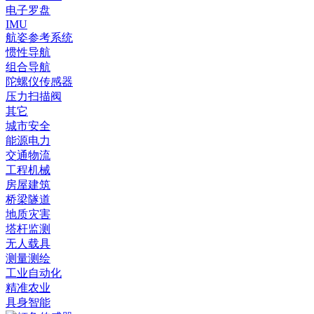
电子罗盘
IMU
航姿参考系统
惯性导航
组合导航
陀螺仪传感器
压力扫描阀
其它
城市安全
能源电力
交通物流
工程机械
房屋建筑
桥梁隧道
地质灾害
塔杆监测
无人载具
测量测绘
工业自动化
精准农业
具身智能