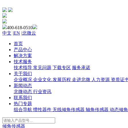
400-618-0510
中文
|
EN
|
北微云
首页
产品中心
解决方案
技术服务
技术指导
常见问题
下载专区
服务承诺
关于我们
企业概况
企业文化
发展历程
走进北微
人力资源
资质证
新闻动态
北微动态
行业资讯
联系我们
热门专题
组合导航
惯性器件
无线倾角传感器
轴角传感器
动态倾角
倾角传感器